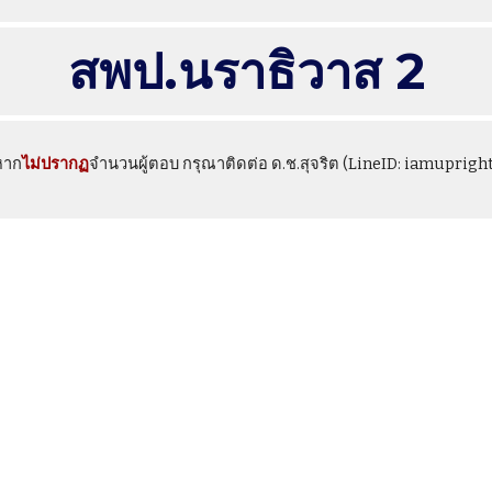
สพป.นราธิวาส 2
หาก
ไม่ปรากฏ
จำนวนผู้ตอบ กรุณาติดต่อ ด.ช.สุจริต (LineID: iamuprigh